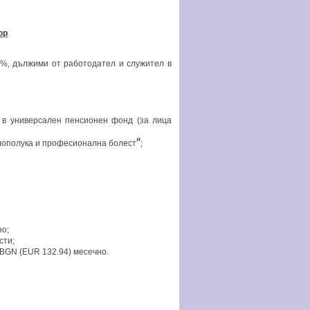
ор
7%, дължими от работодател и служител в
в универсален пенсионен фонд (за лица
лополука и професионална болест
″
;
но;
сти;
 BGN (EUR 132.94) месечно.