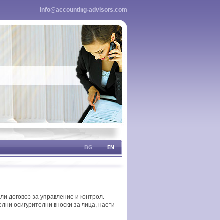
info@accounting-advisors.com
BG
EN
ли договор за управление и контрол.
лни осигурителни вноски за лица, наети