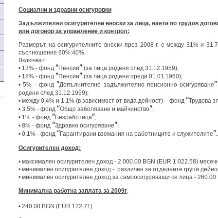
Социални и здравни осигуровки
Задължителни осигурителни вноски за лица, наети по трудов догов
или договор за управление и контрол:
Размерът на осигурителните вноски през 2008 г. е между 31% и 31.
съотношение 60%:40%.
Включват:
• 13% - фонд
″
Пенсии
″
(за лица родени след 31.12.1959);
• 18% - фонд
″
Пенсии
″
(за лица родени преди 01.01.1960);
• 5% - фонд
″
Допълнително задължително пенсионно осигуряване
″
родени след 31.12.1959);
• между 0.4% и 1.1% (в зависимост от вида дейност) – фонд
″
Трудова з
• 3.5% - фонд
″
Общо заболяване и майчинство
″
;
• 1% - фонд
″
Безработица
″
;
• 8% - фонд
″
Здравно осигуряване
″
;
• 0.1% - фонд
″
Гарантирани вземания на работниците и служителите
″.
Осигурителен доход:
• максимален осигурителен доход - 2 000.00 BGN (EUR 1 022.58) месеч
• минимален осигурителен доход - различен за отделните групи дейно
• минимален осигурителен доход за самоосигуряващи се лица - 260.00
Минимална работна заплата за 2009г
.
• 240.00 BGN (EUR 122.71)